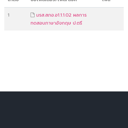
1
มรส.สภอ.อ1.1.1.02 ผลการ
ทดสอบภาษาอังกฤษ ป.ตรี